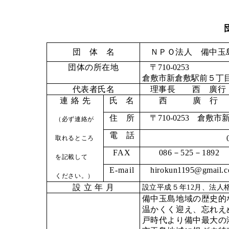
団
体
名
ＮＰＯ法人 備中玉
団体の所在地
〒
710-0253
倉敷市新倉敷駅前５丁
代表者氏名
理事長 西 廣行
連
絡
先
氏
名
西 廣 行
住
所
〒
710-0253
倉敷市新
（必ず連絡が
電
話
090-7500
取れるところ
FAX
086
－
525
－
1892
を記載して
E-mail
hirokun1195@gmail.
ください。）
設
立
年
月
設立平成５年
12
月、法人
備中玉島地域の歴史的
温か
く
く迎え、忘れえ
戸時代より備中最大の