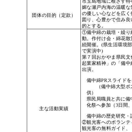
市玉島地域に根ざす特
媚な瀬戸内海の温暖な
の優しい心などを広く
団体の目的
（定款）
図り、心豊かで住み良
的とする。
①備中綿の栽培・繰り
動。
作付け会・綿花散
続開催。
(
県生活環境
で実演中
)
第７回おかやま県民文
起業家精神」の「備中
出演。
備中綿
PR
スライドを
（備中綿大型ポス
供）
県民局職員と共に備
化祭へ参加（
3
日間
主な活動実績
備中綿の歴史研究
②観光客へのボランテ
観光客の無料ガイド、