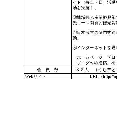
イド（毎土・日）活動
動を実施中。
③地域観光産業振興策
光コース開発と観光資
④日本最古の閘門式運
動。
⑤インターネットを通
ホームページ、ブロ
ブログへの投稿、桃
会
員
数
３２
人 （うち主と
Web
サイト
URL
（
http://